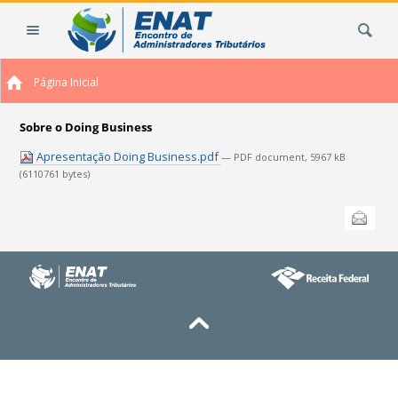
Ir
Busca
para
o
conteúdo.
Página Inicial
|
Ir
para
Sobre o Doing Business
a
Apresentação Doing Business.pdf
— PDF document, 5967 kB
navegação
(6110761 bytes)
Ações
Enviar
do
documento