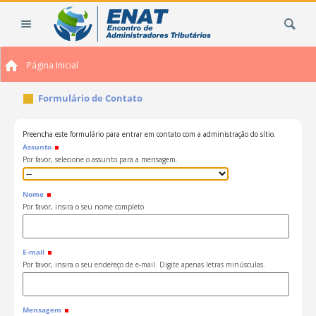
Ir
Busca
para
o
conteúdo.
Página Inicial
|
Ir
Formulário de Contato
para
a
navegação
Preencha este formulário para entrar em contato com a administração do sítio.
Assunto
Por favor, selecione o assunto para a mensagem.
Nome
Por favor, insira o seu nome completo
E-mail
Por favor, insira o seu endereço de e-mail. Digite apenas letras minúsculas.
Mensagem