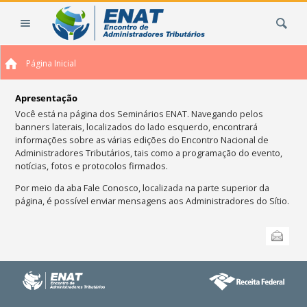
Ir
Busca
para
o
conteúdo.
Página Inicial
|
Ir
para
Apresentação
a
Você está na página dos Seminários ENAT. Navegando pelos
banners laterais, localizados do lado esquerdo, encontrará
navegação
in
formações sobre as várias edições do Encontro Nacional de
Administradores Tr
ibutários, tais como a programação do evento,
notícias, fotos e protocolos firmados.
Por meio da aba Fale Conosco, localizada na parte superior da
página, é possível enviar mensagens aos Administradores do Sítio.
Ações
Enviar
do
documento