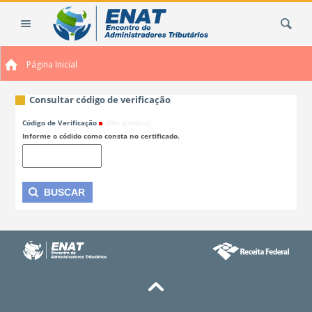
Ir
Busca
para
o
conteúdo.
Página Inicial
|
Ir
para
Consultar código de verificação
a
Código de Verificação
(Obrigatório)
navegação
Informe o códido como consta no certificado.