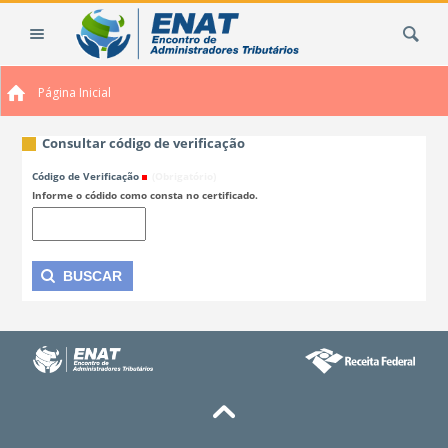
Ir
Busca
para
o
conteúdo.
Página Inicial
|
Ir
para
Consultar código de verificação
a
Código de Verificação
(Obrigatório)
navegação
Informe o códido como consta no certificado.