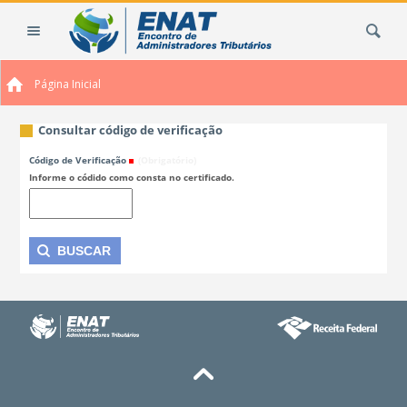
Ir
Busca
para
o
conteúdo.
Página Inicial
|
Ir
para
Consultar código de verificação
a
Código de Verificação
(Obrigatório)
navegação
Informe o códido como consta no certificado.