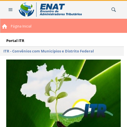
Ir
Busca
para
o
conteúdo.
Página Inicial
|
Ir
para
Portal ITR
a
ITR - Convênios com Municípios e Distrito Federal
navegação