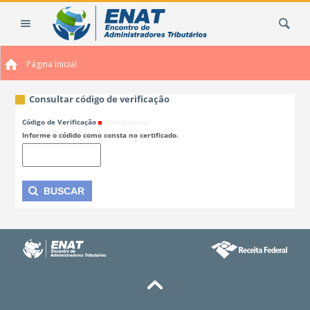
Ir
Busca
para
o
conteúdo.
Página Inicial
|
Ir
para
Consultar código de verificação
a
Código de Verificação
(Obrigatório)
navegação
Informe o códido como consta no certificado.