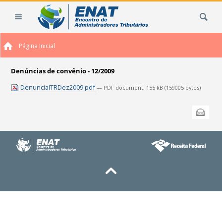
Ir
Busca
para
o
conteúdo.
Página Inicial
|
Ir
para
Denúncias de convênio - 12/2009
a
DenunciaITRDez2009.pdf
— PDF document, 155 kB (159005 bytes)
navegação
Ações
Enviar
do
documento