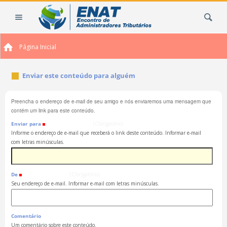
Ir
Busca
para
o
conteúdo.
Página Inicial
|
Ir
para
Enviar este conteúdo para alguém
a
navegação
Preencha o endereço de e-mail de seu amigo e nós enviaremos uma mensagem que
contém um link para este conteúdo.
Enviar para
(Obrigatório)
Informe o endereço de e-mail que receberá o link deste conteúdo. Informar e-mail
com letras minúsculas.
De
(Obrigatório)
Seu endereço de e-mail. Informar e-mail com letras minúsculas.
Comentário
Um comentário sobre este conteúdo.