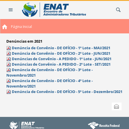
Ir
Busca
para
o
conteúdo.
Página Inicial
|
Ir
para
Denúncias em 2021
a
Denúncia de Convênio - DE OFÍCIO - 1º Lote - MAI/2021
Denúncia de Convênio - DE OFÍCIO - 2º Lote - JUN/2021
navegação
Denúncias de Convênio - A PEDIDO - 1º Lote - JUN/2021
Denúncias de Convênio - A PEDIDO - 2º Lote - SET/2021
Denúncia de Convênio - DE OFÍCIO - 3º Lote -
Novembro/2021
Denúncia de Convênio - DE OFÍCIO - 4º Lote -
Novembro/2021
Denúncia de Convênio - DE OFÍCIO - 5º Lote - Dezembro/2021
Ações
Enviar
do
documento