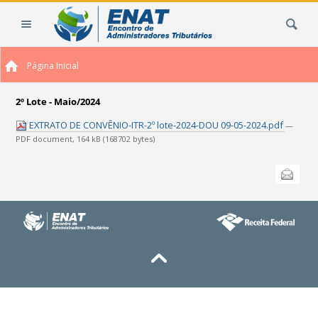
Ir
Busca
para
o
conteúdo.
Página Inicial
|
Ir
para
2º Lote - Maio/2024
a
EXTRATO DE CONVÊNIO-ITR-2º lote-2024-DOU 09-05-2024.pdf
—
navegação
PDF document, 164 kB (168702 bytes)
Ações
Enviar
do
documento