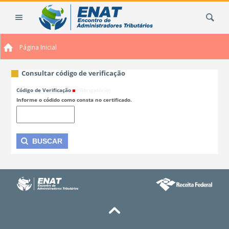
Ir
Busca
para
o
conteúdo.
Página Inicial
|
Ir
para
Consultar código de verificação
a
Código de Verificação
(Obrigatório)
navegação
Informe o códido como consta no certificado.