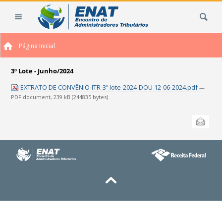
Ir
Busca
para
o
conteúdo.
Página Inicial
|
Ir
para
3º Lote - Junho/2024
a
EXTRATO DE CONVÊNIO-ITR-3º lote-2024-DOU 12-06-2024.pdf
—
navegação
PDF document, 239 kB (244835 bytes)
Ações
Enviar
do
documento