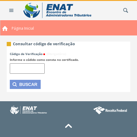
Ir
Busca
para
o
conteúdo.
Página Inicial
|
Ir
para
Consultar código de verificação
a
Código de Verificação
(Obrigatório)
navegação
Informe o códido como consta no certificado.