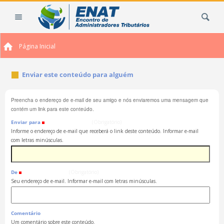
Ir
Busca
para
o
conteúdo.
Página Inicial
|
Ir
para
Enviar este conteúdo para alguém
a
navegação
Preencha o endereço de e-mail de seu amigo e nós enviaremos uma mensagem que
contém um link para este conteúdo.
Enviar para
(Obrigatório)
Informe o endereço de e-mail que receberá o link deste conteúdo. Informar e-mail
com letras minúsculas.
De
(Obrigatório)
Seu endereço de e-mail. Informar e-mail com letras minúsculas.
Comentário
Um comentário sobre este conteúdo.