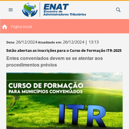
Ir
Busca
para
o
conteúdo.
Página Inicial
|
Ir
para
26/12/2024
26/12/2024
| 13:13
Data:
Atualizado em:
a
Estão abertas as inscrições para o Curso de Formação ITR-2025
navegação
Entes conveniados devem se se atentar aos
procedimentos prévios