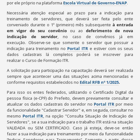
por ele próprio na plataforma
Escola Virtual de Governo-ENAP
.
Necessária atenção especial ao prazo para a indicação para
treinamento de servidores, que deverá ser feita pelo ente
conveniado durante o 1º (primeiro) mês subsequente
à entrada
em vigor do seu convênio
ou ao
deferimento de nova
indicação de servidor
, no caso de convênios já em
execução. Observe-se que somente o servidor que possuir a
indicação para treinamento no
Portal ITR
e estiver com os seus
dados cadastrais lá completos poderá se inscrever para
realizar o Curso de Formação ITR.
A solicitação para participação na capacitação deverá ser realizada
sempre que acontecer uma das situações acima mencionadas e
conforme requisitos estabelecidos no
Edital RFB nº 1/2025
.
Para isso os entes federados, utilizando o Certificado Digital da
pessoa física (e-CPF) do Prefeito, devem previamente consultar e
atualizar os dados cadastrais do servidor no
Portal ITR
por meio
da funcionalidade "Cadastrar Servidor" e, em seguida, consultar no
mesmo
Portal ITR
, na opção "Consulta Situação de Indicação de
Servidores", se a sua indicação para o trabalho ITR está na situação
VALIDADA ou SEM CERTIFICADO. Caso já esteja, deve-se então
fazer a sua indicação para treinamento por meio da funcionalidade
“Indicar Servidores para Treinamento”. Somente a partir desse