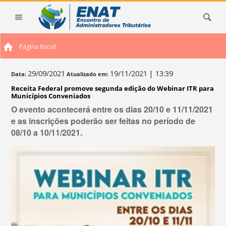
Ir
Busca
para
o
conteúdo.
Página Inicial
|
Ir
para
29/09/2021
19/11/2021
| 13:39
Data:
Atualizado em:
a
Receita Federal promove segunda edição do Webinar ITR para
navegação
Municípios Conveniados
O evento acontecerá entre os dias 20/10 e 11/11/2021
e as inscrições poderão ser feitas no período de
08/10 a 10/11/2021.