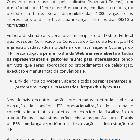
O evento será transmitido pelo aplicativo “Microsoft Teams”, com
duração total de 10 horas em 5 encontros, em dias alternados, no
período da tarde. Serão disponibilizadas 1.000 vagas e os
interessados poderão fazer sua inscrição entre os dias
08/10 a
10/11/2021
.
Embora destinado aos servidores municipais e do Distrito Federal
que possuem Certificado de Conclusão do Curso de Formação ITR
e já estão cadastrados no Sistema de Fiscalização e Cobrança do
ITR, nesta edição
o primeiro dia
do Webinar
será aberto a todos
os representantes e gestores municipais interessados
, tendo
em vista que serão abordados os procedimentos de celebração,
execução e manutenção de convênios ITR.
Link do 1º dia do Webinar, aberto a todos os representantes e
gestores municipais interessados:
https://bit.ly/2YIKT6i
.
Nos demais encontros serão apresentados conteúdos sobre a
execução do convênio ITR, operacionalização do sistema e
conceitos importantes e afetos ao exercício da fiscalização do
tributo. Todas as palestras serão ministradas por Auditores-Fiscais
da RFB com longa experiência na fiscalização e administração do
ITR.
Para inscrições e mais detalhes sobre o evento,
clique aqui
.