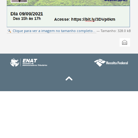
Clique para ver a imagem no tamanho completo…
—
Tamanho
:
328.0 kB
Ações
Enviar
do
documento