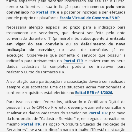
turma específica pelo servidor interessado em realizar o Curso,
sendo suficientes a sua indicação para treinamento
pelo ente
conveniado
no
Portal ITR
e a posterior inscrição a ser efetuada
por ele próprio na plataforma
Escola Virtual de Governo-ENAP
.
Necessária atenção especial ao prazo para a indicação para
treinamento de servidores, que deverá ser feita pelo ente
conveniado durante o 1º (primeiro) mês subsequente
à entrada
em vigor do seu convênio
ou ao
deferimento de nova
indicação de servidor
, no caso de convênios já em
execução. Observe-se que somente o servidor que possuir a
indicação para treinamento no
Portal ITR
e estiver com os seus
dados cadastrais lá completos poderá se inscrever para
realizar o Curso de Formação ITR.
A solicitação para participação na capacitação deverá ser realizada
sempre que acontecer uma das situações acima mencionadas e
conforme requisitos estabelecidos no
Edital RFB nº 1/2026
.
Para isso os entes federados, utilizando o Certificado Digital da
pessoa física (e-CPF) do Prefeito, devem previamente consultar e
atualizar os dados cadastrais do servidor no
Portal ITR
por meio
da funcionalidade "Cadastrar Servidor" e, em seguida, consultar no
mesmo
Portal ITR
, na opção "Consulta Situação de Indicação de
Servidores", se a sua indicação para o trabalho ITR está na situação