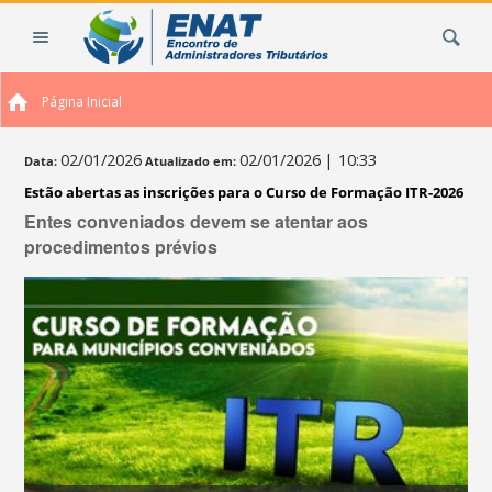
Ir
Busca
para
o
conteúdo.
Página Inicial
|
Ir
para
02/01/2026
02/01/2026
| 10:33
Data:
Atualizado em:
a
Estão abertas as inscrições para o Curso de Formação ITR-2026
navegação
Entes conveniados devem se atentar aos
procedimentos prévios