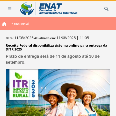
Ir
Busca
para
o
conteúdo.
Página Inicial
|
Ir
para
11/08/2025
11/08/2025
| 11:05
Data:
Atualizado em:
a
Receita Federal disponibiliza sistema online para entrega da
navegação
DITR 2025
Prazo de entrega será de 11 de agosto até 30 de
setembro.