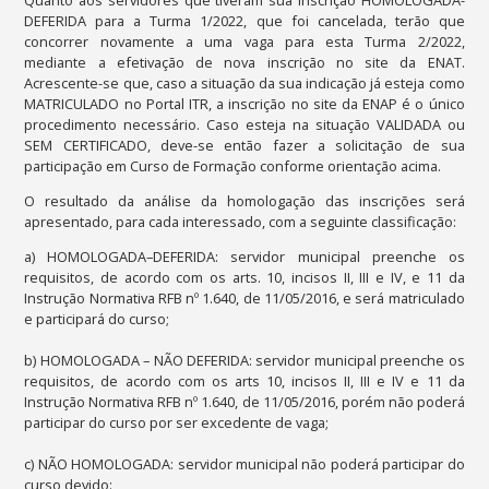
Quanto aos servidores que tiveram sua inscrição HOMOLOGADA-
DEFERIDA para a Turma 1/2022, que foi cancelada, terão que
concorrer novamente a uma vaga para esta Turma 2/2022,
mediante a e
fetivação de nova inscrição no site da ENAT.
Acrescente-se que, caso a situação da sua indicação já esteja como
MATRICULADO no Portal ITR, a inscrição no site da ENAP é o único
procedimento necessário. Caso esteja na situação VALIDADA ou
SEM CERTIFICADO, deve-se então fazer a solicitação de sua
participação em Curso de Formação conforme orientação acima.
O resultado da análise da homologação das inscrições será
apresentado, para cada interessado, com a seguinte classificação:
a) HOMOLOGADA–DEFERIDA: servidor municipal preenche os
requisitos, de acordo com os arts. 10, incisos II, III e IV, e 11 da
Instrução Normativa RFB nº 1.640, de 11/05/2016, e será matriculado
e participará do curso;
b) HOMOLOGADA – NÃO DEFERIDA: servidor municipal preenche os
requisitos, de acordo com os arts 10, incisos II, III e IV e 11 da
Instrução Normativa RFB nº 1.640, de 11/05/2016, porém não poderá
participar do curso por ser excedente de vaga;
c) NÃO HOMOLOGADA: servidor municipal não poderá participar do
curso devido: