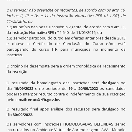
c.1) servidor não preenche os requisitos, de acordo com os arts. 10,
incisos II, III e IV, e 11 da Instrução Normativa RFB nº 1.640, de
11/05/2016; ou
c.2) município não possui convênio vigente, de acordo com o art. 13,
da Instrução Normativa RFB nº 1.640, de 11/05/2016; ou
c.3) servidor participou do curso em ofertas anteriores desde 2013
e obteve o Certificado de Conclusão do Curso e/ou está
participando do curso ITR para municípios no momento da
inscrição.
O critério de desempate será a ordem cronológica de recebimento
da inscrição.
O resultado da homologação das inscrições será divulgado no
dia
16
/09/2022
e no período de
19 a 20/09/2022
os candidatos
poderão interpor recurso contra o indeferimento de sua inscrição
pelo e-mail:
enat@rfb.gov.br
.
O resultado final após análise dos recursos será divulgado no
dia
30
/09/2022
.
Os servidores com inscrições HOMOLOGADAS DEFERIDAS serão
matriculados no Ambiente Virtual de Aprendizagem - AVA - Moodle