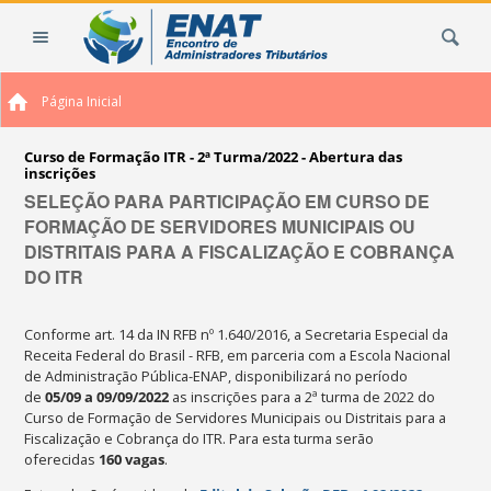
Ir
Busca
para
o
conteúdo.
Página Inicial
|
Ir
para
Curso de Formação ITR - 2ª Turma/2022 - Abertura das
inscrições
a
SELEÇÃO PARA PARTICIPAÇÃO EM CURSO DE
navegação
FORMAÇÃO DE SERVIDORES MUNICIPAIS OU
DISTRITAIS PARA A FISCALIZAÇÃO E COBRANÇA
DO ITR
Conforme art. 14 da IN RFB nº 1.640/2016, a Secretaria Especial da
Receita Federal do Brasil - RFB, em parceria com a Escola Nacional
de Administração Pública-ENAP, disponibilizará no período
de
05
/09 a 09/09/2022
as inscrições para a 2ª turma de 2022 do
Curso de Formação de Servidores Municipais ou Distritais para a
Fiscalização e Cobrança do ITR. Para esta turma serão
oferecidas
160
vagas
.