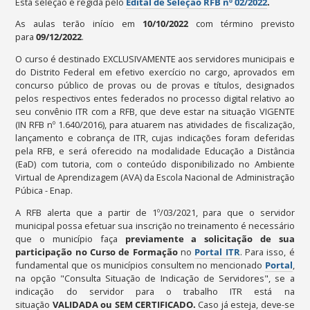
Esta seleção é regida pelo
Edital de Seleção RFB nº 02/2022
.
As aulas terão início em
10
/10/2022
com término previsto
para
09/12/2022
.
O curso é destinado EXCLUSIVAMENTE aos servidores municipais e
do Distrito Federal em efetivo exercício no cargo, aprovados em
concurso público de provas ou de provas e títulos, designados
pelos respectivos entes federados no processo digital relativo ao
seu convênio ITR com a RFB, que deve estar na situação VIGENTE
(IN RFB nº 1.640/2016), para atuarem nas atividades de fiscalização,
lançamento e cobrança de ITR, cujas indicações foram deferidas
pela RFB, e será oferecido na modalidade Educação a Distância
(EaD) com tutoria, com o conteúdo disponibilizado no Ambiente
Virtual de Aprendizagem (AVA) da Escola Nacional de Administração
Púbica - Enap.
A RFB alerta que a partir de 1º/03/2021, para que o servidor
municipal possa efetuar sua inscrição no treinamento é necessário
que o município faça
previamente a solicitação de sua
participação n
o Curso de Formação
no
Portal ITR
. Para isso, é
fundamental que os municípios consultem no mencionado
Portal
,
na opção "Consulta Situação de Indicação de Servidores", se a
indicação do servidor para o trabalho ITR está na
situação
VALIDADA
ou
SEM CERTIFICADO
.
Caso já esteja, deve-se