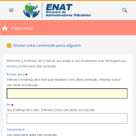
Ir
Busca
para
o
conteúdo.
Página Inicial
|
Ir
para
Enviar este conteúdo para alguém
a
navegação
Preencha o endereço de e-mail de seu amigo e nós enviaremos uma mensagem que
contém um link para este conteúdo.
Enviar para
(Obrigatório)
Informe o endereço de e-mail que receberá o link deste conteúdo. Informar e-mail
com letras minúsculas.
De
(Obrigatório)
Seu endereço de e-mail. Informar e-mail com letras minúsculas.
Comentário
Um comentário sobre este conteúdo.