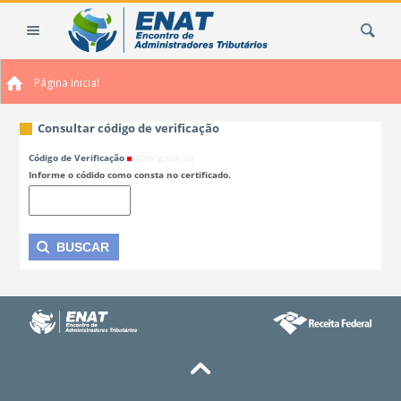
Ir
Busca
para
o
conteúdo.
Página Inicial
|
Ir
para
Consultar código de verificação
a
Código de Verificação
(Obrigatório)
navegação
Informe o códido como consta no certificado.