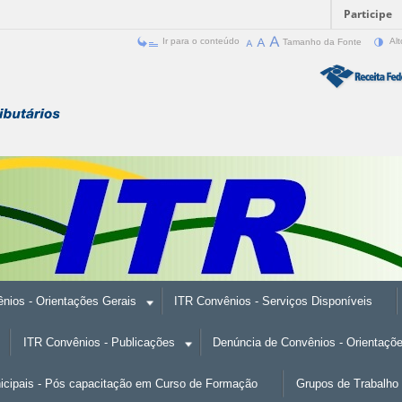
Participe
Ir para o conteúdo
Tamanho da Fonte
Alt
nios - Orientações Gerais
ITR Convênios - Serviços Disponíveis
ITR Convênios - Publicações
Denúncia de Convênios - Orientaçõ
nicipais - Pós capacitação em Curso de Formação
Grupos de Trabalho