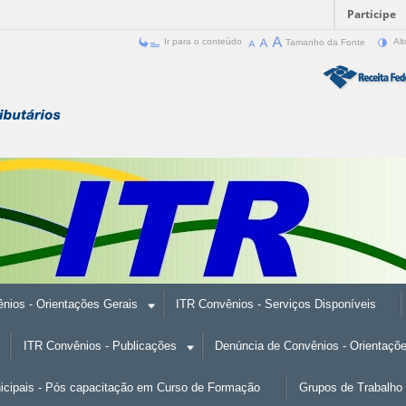
Participe
Ir para o conteúdo
Tamanho da Fonte
Alt
nios - Orientações Gerais
ITR Convênios - Serviços Disponíveis
ITR Convênios - Publicações
Denúncia de Convênios - Orientaçõ
nicipais - Pós capacitação em Curso de Formação
Grupos de Trabalho