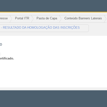
eresse
Portal ITR
Pasta de Capa
Conteúdo Banners Laterais
/2021 - RESULTADO DA HOMOLOGAÇÃO DAS INSCRIÇÕES
ão
)
rtificado.