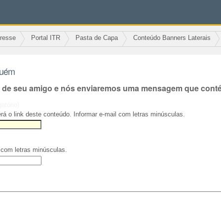
eresse
Portal ITR
Pasta de Capa
Conteúdo Banners Laterais
guém
l de seu amigo e nós enviaremos uma mensagem que contém
gatório)
rá o link deste conteúdo. Informar e-mail com letras minúsculas.
 com letras minúsculas.