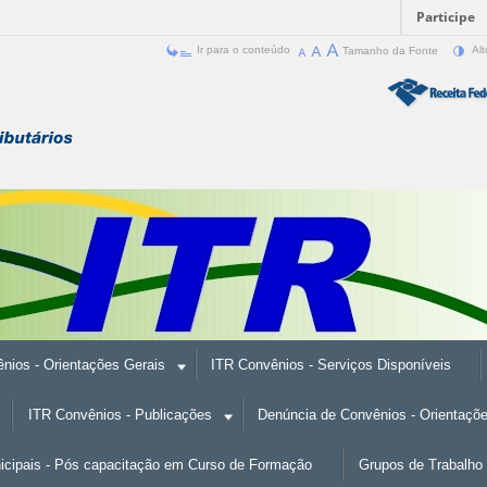
Participe
Ir para o conteúdo
Tamanho da Fonte
Alt
nios - Orientações Gerais
ITR Convênios - Serviços Disponíveis
ITR Convênios - Publicações
Denúncia de Convênios - Orientaçõ
nicipais - Pós capacitação em Curso de Formação
Grupos de Trabalho