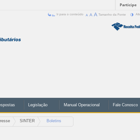
Participe
Ir para o conteúdo
Tamanho da Fonte
Alt
espostas
Legislação
Manual Operacional
Fale Conosco
eresse
SINTER
Boletins