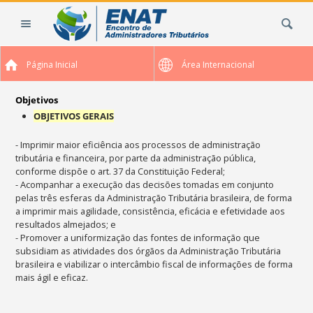
Ir
Busca
para
o
conteúdo.
Página Inicial
Área Internacional
|
Ir
para
Objetivos
a
OBJETIVOS GERAIS
navegação
- Imprimir maior eficiência aos processos de administração
tributária e financeira, por parte da administração pública,
conforme dispõe o art. 37 da Constituição Federal;
- Acompanhar a execução das decisões tomadas em conjunto
pelas três esferas da Administração Tributária brasileira, de forma
a imprimir mais agilidade, consistência, eficácia e efetividade aos
resultados almejados; e
- Promover a uniformização das fontes de informação que
subsidiam as atividades dos órgãos da Administração Tributária
brasileira e viabilizar o intercâmbio fiscal de informações de forma
mais ágil e eficaz.