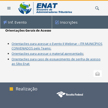
Ir
Busca
para
o
conteúdo.
Inf. Evento
Inscrições
|
Ir
Orientações Gerais de Acesso
para
a
Orientações para acessar o Evento II Webinar – ITR MUNICÍPIOS
navegação
CONVENIADOS pelo Teams:
Orientações para acessar o material apresentado
:
Orientações para caso de esquecimento de senha de acesso
ao Sítio Enat:
Ações
Enviar
do
documento
Realização