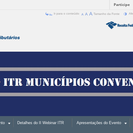
Participe
Ir para o conteúdo
Tamanho da Fonte
Alt
nto
Detalhes do II Webinar ITR
Apresentações do Evento