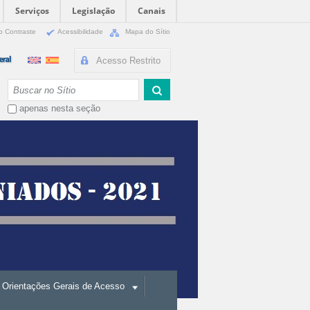
Serviços
Legislação
Canais
o Contraste
Acessibilidade
Mapa do Sítio
Acesso Restrito
Busca
apenas nesta seção
Orientações Gerais de Acesso