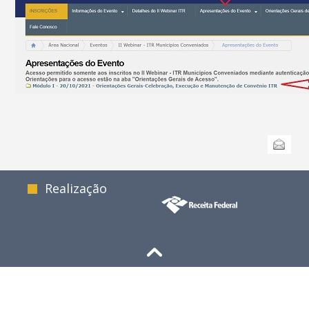
Ações
Enviar
do
documento
Realização