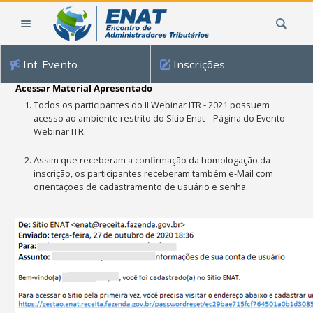
Ir
Busca
para
o
conteúdo.
Inf. Evento
Inscrições
|
Ir
Acessar Material Apresentado
para
Todos os participantes do II Webinar ITR - 2021 possuem
a
acesso ao ambiente restrito do Sítio Enat – Página do Evento
navegação
Webinar ITR.
Assim que receberam a confirmação da homologação da
inscrição, os participantes receberam também e-Mail com
orientações de cadastramento de usuário e senha.