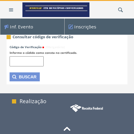
Ir
Busca
para
o
conteúdo.
Inf. Evento
Inscrições
|
Ir
Consultar código de verificação
para
Código de Verificação
(Obrigatório)
a
Informe o códido como consta no certificado.
navegação
Realização