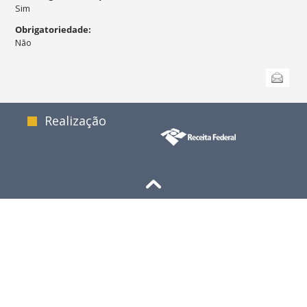
Sim
Obrigatoriedade
:
Não
Ações
Enviar
do
documento
Realização