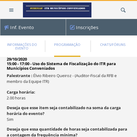
Ir
Busca
para
o
conteúdo.
Inf. Evento
Inscrições
|
Ir
para
INFORMAÇÕES DO
PROGRAMAÇÃO
CHATS/FÓRUNS
EVENTO
a
navegação
29/10/2020
15:00 - 17:00
-
Uso do Sistema de Fiscalização do ITR para
Municípios Conveniados
Palestrante
:
Élvio Ribeiro Queiroz
-
(Auditor-Fiscal da RFB e
membro da Equipe ITR)
Carga horária
:
2.00
horas
Deseja que esse item seja contabilizado na soma da carga
horária do evento?
Sim
Deseja que essa quantidade de horas seja contabilizada para
a contagem da frequência mínima?