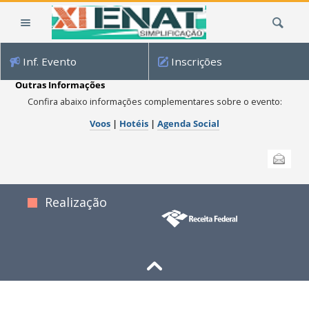
Ir
Busca
para
o
conteúdo.
Inf. Evento
Inscrições
|
Ir
Outras Informações
para
Confira abaixo informações complementares sobre o evento:
a
Voos
|
Hotéis
|
Agenda Social
navegação
Ações
Enviar
do
documento
Realização