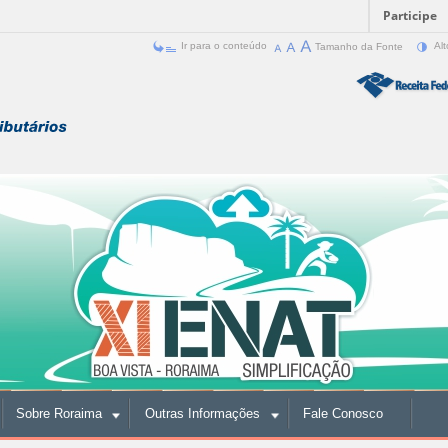
Participe
Ir para o conteúdo
Tamanho da Fonte
Alt
Sobre Roraima
Outras Informações
Fale Conosco