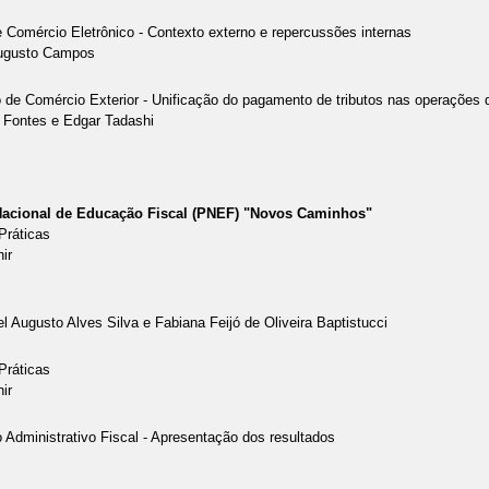
 e Comércio Eletrônico - Contexto externo e repercussões internas
ugusto Campos
co de Comércio Exterior - Unificação do pagamento de tributos nas operações
 Fontes e Edgar Tadashi
Nacional de Educação Fiscal (PNEF) "Novos Caminhos"
Práticas
nir
l Augusto Alves Silva e Fabiana Feijó de Oliveira Baptistucci
Práticas
nir
o Administrativo Fiscal - Apresentação dos resultados