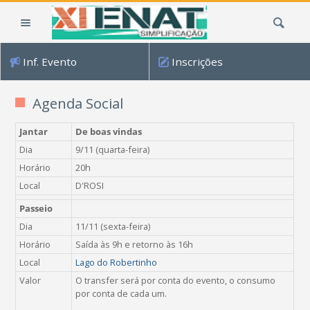
Ir
Busca
para
o
conteúdo.
Inf. Evento
Inscrições
|
Ir
para
Agenda Social
a
navegação
Jantar
De boas vindas
Dia
9/11 (quarta-feira)
Horário
20h
Local
D'ROSI
Passeio
Dia
11/11 (sexta-feira)
Horário
Saída às 9h e retorno às 16h
Local
Lago do Robertinho
Valor
O transfer será por conta do evento,
o consumo
por conta de cada um.