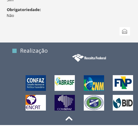
Obrigatoriedade
:
Não
Ações
Enviar
do
documento
Realização