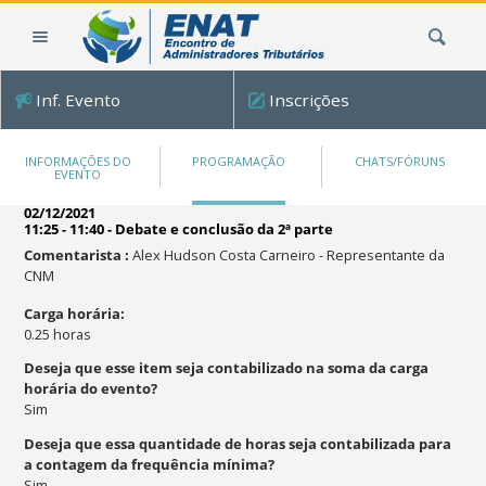
Ir
Busca
para
o
conteúdo.
Inf. Evento
Inscrições
|
Ir
para
INFORMAÇÕES DO
PROGRAMAÇÃO
CHATS/FÓRUNS
EVENTO
a
navegação
02/12/2021
11:25 - 11:40
-
Debate e conclusão da 2ª parte
Comentarista
:
Alex Hudson Costa Carneiro
-
Representante da
CNM
Carga horária
:
0.25
horas
Deseja que esse item seja contabilizado na soma da carga
horária do evento?
Sim
Deseja que essa quantidade de horas seja contabilizada para
a contagem da frequência mínima?
Sim