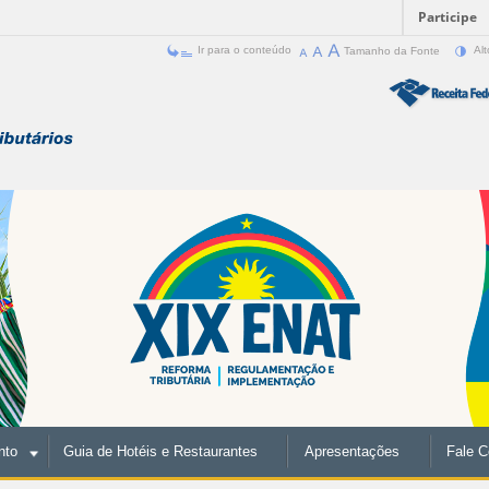
Participe
Ir para o conteúdo
Tamanho da Fonte
Alt
nto
Guia de Hotéis e Restaurantes
Apresentações
Fale 