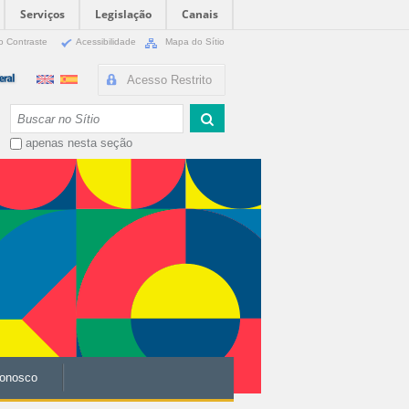
Serviços
Legislação
Canais
o Contraste
Acessibilidade
Mapa do Sítio
Acesso Restrito
Busca
apenas nesta seção
Conosco