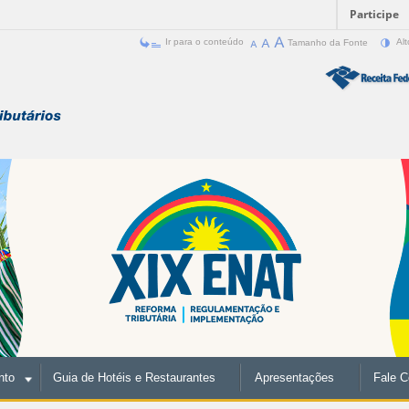
Participe
Ir para o conteúdo
Tamanho da Fonte
Alt
nto
Guia de Hotéis e Restaurantes
Apresentações
Fale 