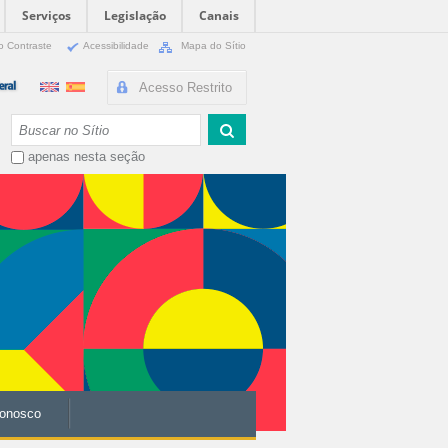
Serviços
Legislação
Canais
o Contraste
Acessibilidade
Mapa do Sítio
Acesso Restrito
Busca
apenas nesta seção
Conosco