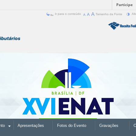
Participe
Ir para o conteúdo
Tamanho da Fonte
Alt
nto
Apresentações
Fotos do Evento
Gravações
O