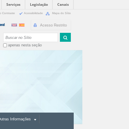
Serviços
Legislação
Canais
o Contraste
Acessibilidade
Mapa do Sítio
Acesso Restrito
Busca
apenas nesta seção
utras Informações