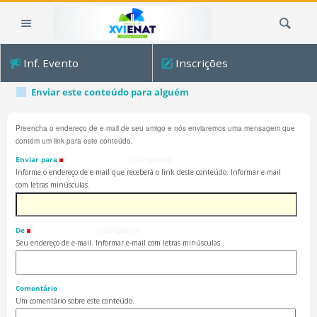
Ir
Busca
para
o
conteúdo.
Inf. Evento
Inscrições
|
Ir
Enviar este conteúdo para alguém
para
a
Preencha o endereço de e-mail de seu amigo e nós enviaremos uma mensagem que
navegação
contém um link para este conteúdo.
Enviar para
(Obrigatório)
Informe o endereço de e-mail que receberá o link deste conteúdo. Informar e-mail
com letras minúsculas.
De
(Obrigatório)
Seu endereço de e-mail. Informar e-mail com letras minúsculas.
Comentário
Um comentário sobre este conteúdo.