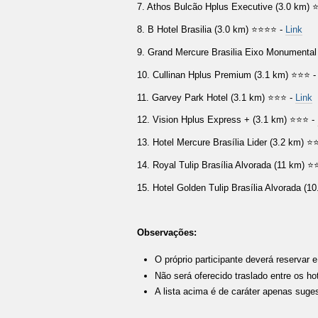
7.
Athos Bulcão Hplus Executive (3.0 km)
⭐
8.
B Hotel Brasilia (3.0 km)
⭐⭐⭐⭐ -
Link
9.
Grand Mercure Brasilia Eixo Monumental
10.
Cullinan Hplus Premium (3.1 km)
⭐⭐⭐ 
11.
Garvey Park Hotel (3.1 km)
⭐⭐⭐ -
Link
12.
Vision Hplus Express + (3.1 km)
⭐⭐⭐ -
13. Hotel Mercure Brasília Lider (3.2 km)
⭐⭐
14. Royal Tulip Brasília Alvorada (11 km)
⭐
15. Hotel Golden Tulip Brasília Alvorada (1
Observações:
O próprio participante deverá reservar
Não será oferecido traslado entre os hot
A lista acima é de caráter apenas suges
Ações