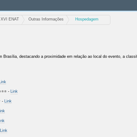
XVI ENAT
Outras Informações
Hospedagem
rasília, destacando a proximidade em relação ao local do evento, a classif
Link
⭐⭐⭐ -
Link
 -
Link
ink
ink
Link