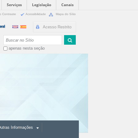
Serviços
Legislação
Canais
o Contraste
Acessibilidade
Mapa do Sítio
Acesso Restrito
Busca
apenas nesta seção
utras Informações