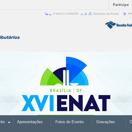
Participe
Ir para o conteúdo
Tamanho da Fonte
Alt
nto
Apresentações
Fotos do Evento
Gravações
O