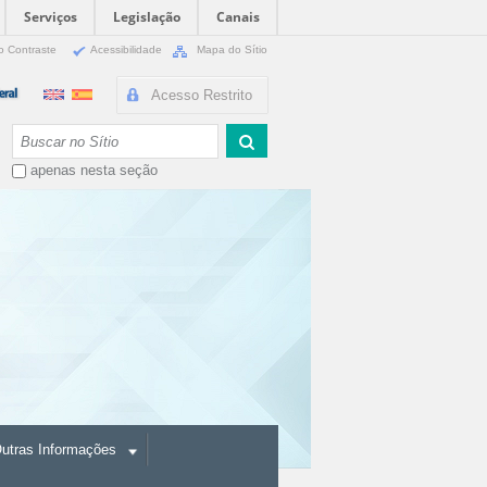
Serviços
Legislação
Canais
o Contraste
Acessibilidade
Mapa do Sítio
Acesso Restrito
Busca
apenas nesta seção
utras Informações