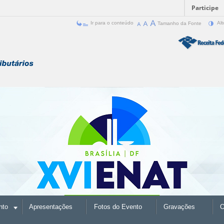
Participe
Ir para o conteúdo
Tamanho da Fonte
Alt
nto
Apresentações
Fotos do Evento
Gravações
O