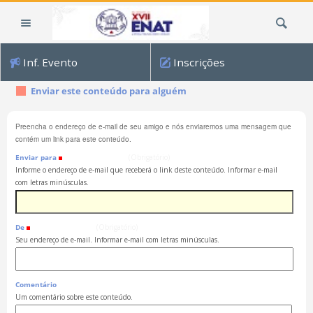
Ir
Busca
para
o
conteúdo.
Inf. Evento
Inscrições
|
Ir
Enviar este conteúdo para alguém
para
a
Preencha o endereço de e-mail de seu amigo e nós enviaremos uma mensagem que
navegação
contém um link para este conteúdo.
Enviar para
(Obrigatório)
Informe o endereço de e-mail que receberá o link deste conteúdo. Informar e-mail
com letras minúsculas.
De
(Obrigatório)
Seu endereço de e-mail. Informar e-mail com letras minúsculas.
Comentário
Um comentário sobre este conteúdo.