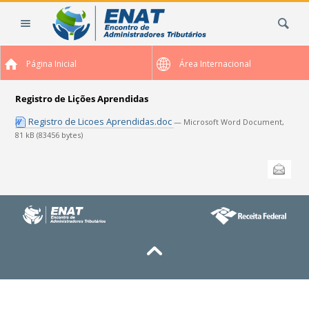
Ir
Busca
para
o
conteúdo.
Página Inicial
Área Internacional
|
Ir
para
Registro de Lições Aprendidas
a
Registro de Licoes Aprendidas.doc
— Microsoft Word Document,
navegação
81 kB (83456 bytes)
Ações
Enviar
do
documento