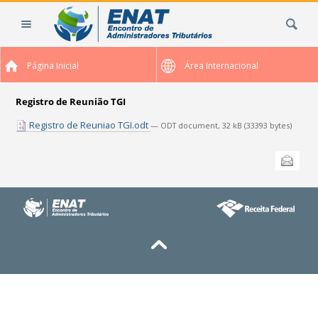
Ir
Busca
para
o
conteúdo.
Página Inicial
Área Internacional
|
Ir
para
Registro de Reunião TGI
a
Registro de Reuniao TGI.odt
— ODT document, 32 kB (33393 bytes)
navegação
Ações
Enviar
do
documento