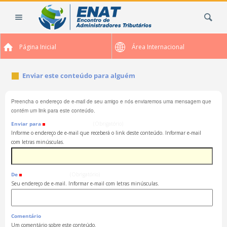
Ir
Busca
para
o
conteúdo.
Página Inicial
Área Internacional
|
Ir
para
Enviar este conteúdo para alguém
a
navegação
Preencha o endereço de e-mail de seu amigo e nós enviaremos uma mensagem que
contém um link para este conteúdo.
Enviar para
(Obrigatório)
Informe o endereço de e-mail que receberá o link deste conteúdo. Informar e-mail
com letras minúsculas.
De
(Obrigatório)
Seu endereço de e-mail. Informar e-mail com letras minúsculas.
Comentário
Um comentário sobre este conteúdo.