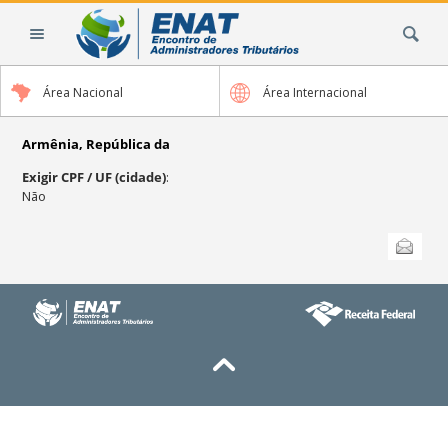
Ir
Busca
para
o
conteúdo.
Área Nacional
Área Internacional
|
Ir
para
Armênia, República da
a
Exigir CPF / UF (cidade)
:
navegação
Não
Ações
Enviar
do
documento