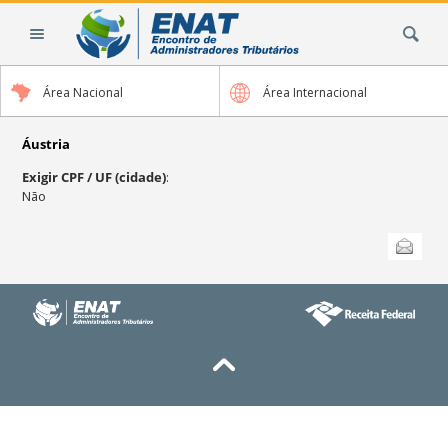
Ir
Busca
para
o
conteúdo.
Área Nacional
Área Internacional
|
Ir
para
Áustria
a
Exigir CPF / UF (cidade)
:
navegação
Não
Ações
Enviar
do
documento